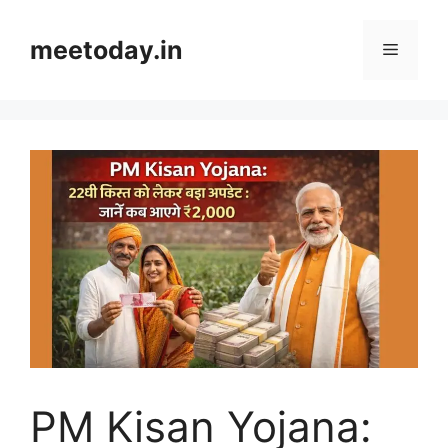
Skip
to
meetoday.in
Menu
content
PM Kisan Yojana: